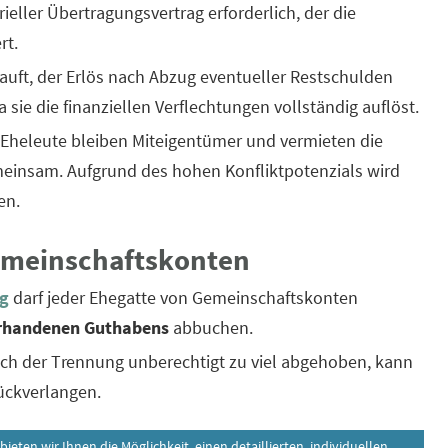
rieller Übertragungsvertrag erforderlich, der die
rt.
auft, der Erlös nach Abzug eventueller Restschulden
da sie die finanziellen Verflechtungen vollständig auflöst.
 Eheleute bleiben Miteigentümer und vermieten die
meinsam. Aufgrund des hohen Konfliktpotenzials wird
en.
emeinschaftskonten
g
darf jeder Ehegatte von Gemeinschaftskonten
orhandenen Guthabens
abbuchen.
ach der Trennung unberechtigt zu viel abgehoben, kann
ückverlangen.
eten wir Ihnen die Möglichkeit, einen detaillierten individuellen