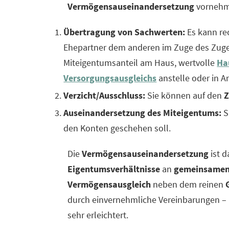
Vermögensauseinandersetzung
vornehm
Übertragung von Sachwerten:
Es kann rec
Ehepartner dem anderen im Zuge des Zuge
Miteigentumsanteil am Haus, wertvolle
Ha
Versorgungsausgleichs
anstelle oder in A
Verzicht/Ausschluss:
Sie können auf den
Z
Auseinandersetzung des Miteigentums:
S
den Konten geschehen soll.
Die
Vermögensauseinandersetzung
ist d
Eigentumsverhältnisse
an
gemeinsamen
Vermögensausgleich
neben dem reinen
durch einvernehmliche Vereinbarungen –
sehr erleichtert.