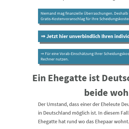
Niemand mag finanzielle Überraschungen. Deshalb bi
Gratis-Kostenvoranschlag für Ihre Scheidungskoste
⇒ Jetzt hier unverbindlich Ihren indiv
⇒ Für eine Vorab-Einschätzung Ihrer Scheidungsko
Rechner nutzen.
Ein Ehegatte ist Deuts
beide woh
Der Umstand, dass einer der Eheleute Deut
in Deutschland möglich ist. In diesem Fall
Ehegatte hat rund wo das Ehepaar wohnt